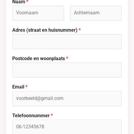
Naam
*
V
A
Adres (straat en huisnummer)
*
o
c
o
h
r
t
n
e
Postcode en woonplaats
*
a
r
a
n
m
a
a
Email
*
m
Telefoonnummer
*